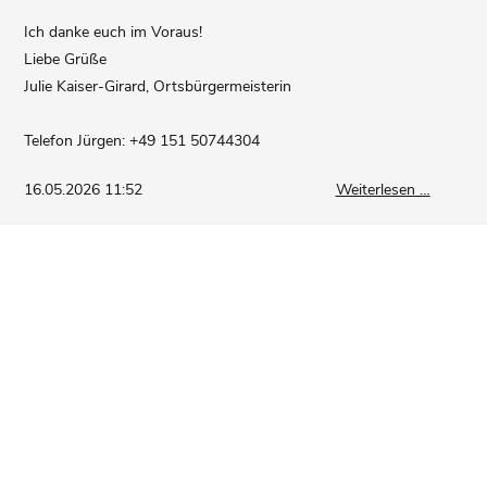
Ich danke euch im Voraus!
Liebe Grüße
Julie Kaiser-Girard, Ortsbürgermeisterin
Telefon Jürgen: +49 151 50744304
Wir
16.05.2026 11:52
Weiterlesen …
verschö
unser
Dorf