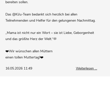
bereiten sollen.
Das @KiJu-Team bedankt sich herzlich bei allen
Teilnehmenden und Helfer für den gelungenen Nachmittag.
„Mama ist nicht nur ein Wort – sie ist Liebe, Geborgenheit
und das größte Herz der Welt.“🫶
❤️Wir wünschen allen Müttern
einen tollen Muttertag!❤️
Rückblic
16.05.2026 11:49
Weiterlesen …
Muttert