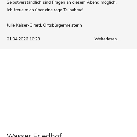
Selbstverständlich sind Fragen an diesem Abend möglich.
Ich freue mich über eine rege Teilnahme!
Julie Kaiser-Girard, Ortsbürgermeisterin
Informat
01.04.2026 10:29
Weiterlesen …
zur
Regelun
des
Strauchs
-
Einladu
zur
Ratssit
Wasser Friedhof