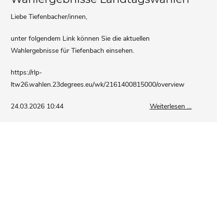
Liebe Tiefenbacher/innen,
unter folgendem Link können Sie die aktuellen
Wahlergebnisse für Tiefenbach einsehen.
https://rlp-
ltw26.wahlen.23degrees.eu/wk/2161400815000/overview
Wahlerg
24.03.2026 10:44
Weiterlesen …
Landtag