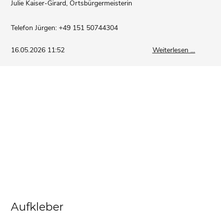
Julie Kaiser-Girard, Ortsbürgermeisterin
Telefon Jürgen: +49 151 50744304
Wir
16.05.2026 11:52
Weiterlesen …
verschö
unser
Dorf
Aufkleber