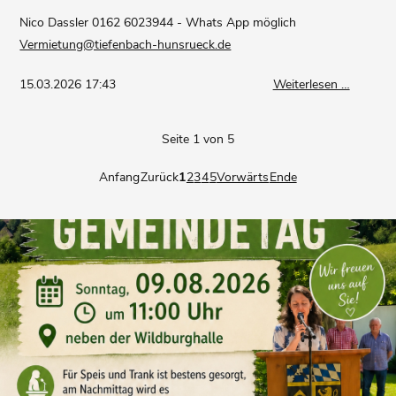
Nico Dassler 0162 6023944 - Whats App möglich
Vermietung@tiefenbach-hunsrueck.de
Hallenv
15.03.2026 17:43
Weiterlesen …
per
Whats
Seite 1 von 5
App
&
Anfang
Zurück
1
2
3
4
5
Vorwärts
Ende
Email