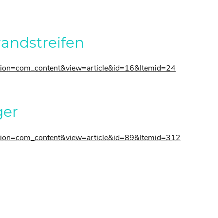
andstreifen
ption=com_content&view=article&id=16&Itemid=24
ger
option=com_content&view=article&id=89&Itemid=312