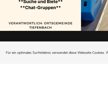
Für ein optimales Surferlebnis verwendet diese Webseite Cookies. W
Sie fin
Ortsgemeinde
Tiefenbach
Julie Kaiser-Girard
Hochwa
(Ortsbürgermeisterin)
Investi
Bahnhofstraße 65