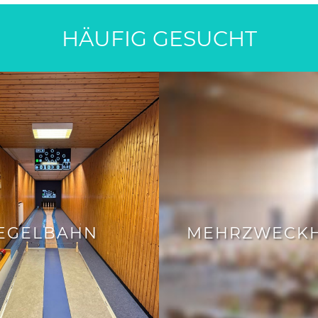
HÄUFIG GESUCHT
EGELBAHN
MEHRZWECKH