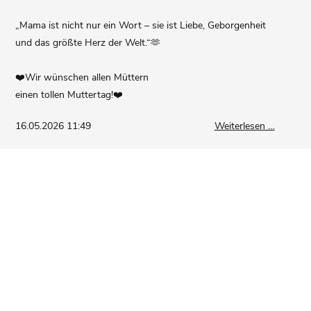
„Mama ist nicht nur ein Wort – sie ist Liebe, Geborgenheit
und das größte Herz der Welt.“🫶
❤️Wir wünschen allen Müttern
einen tollen Muttertag!❤️
Rückblic
16.05.2026 11:49
Weiterlesen …
Muttert