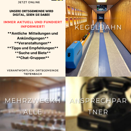
KEGELBAHN
MEHRZWECKH
ANSPRECHPAR
ALLE
TNER