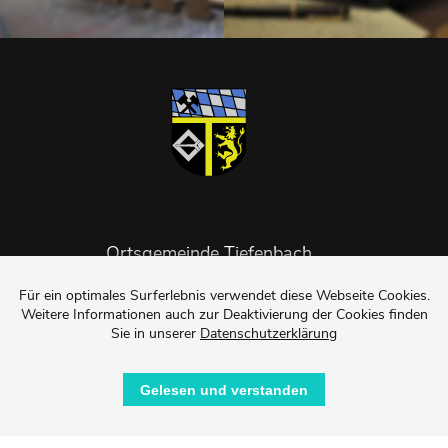
Ortsgemeinde Tiefenbach
Julie Kaiser-Girard (Ortsbürgermeisterin)
Für ein optimales Surferlebnis verwendet diese Webseite Cookies.
Weitere Informationen auch zur Deaktivierung der Cookies finden
Bahnhofstraße 65
Sie in unserer
Datenschutzerklärung
55471 Tiefenbach
Tel.: 015120149220
Gelesen und verstanden
E-Mail.: tiefenbach@sim-rhb.de