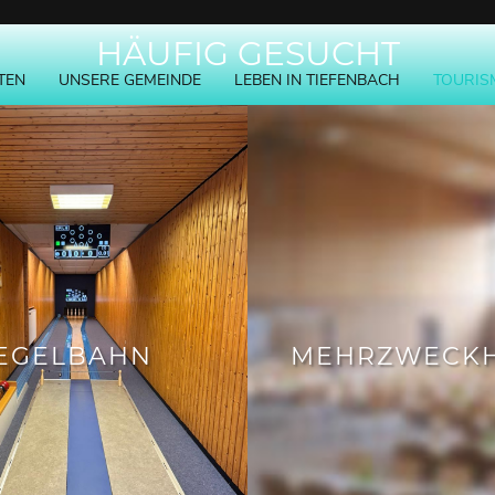
HÄUFIG GESUCHT
TEN
UNSERE GEMEINDE
LEBEN IN TIEFENBACH
TOURIS
EGELBAHN
MEHRZWECKH