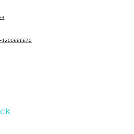
63
ten-1200886870
ück