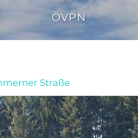
ÖVPN
immerner Straße