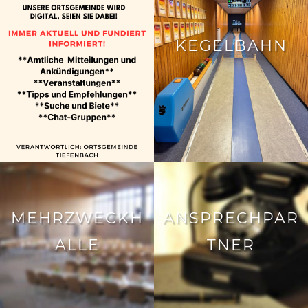
KEGELBAHN
MEHRZWECKH
ANSPRECHPAR
ALLE
TNER